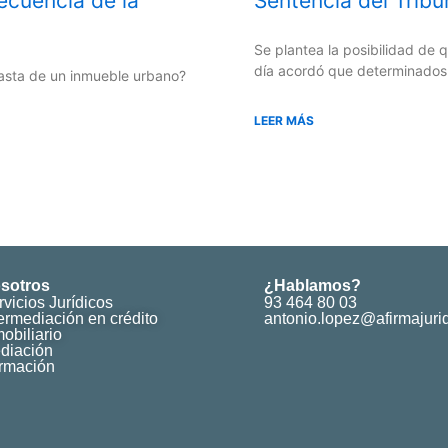
ecuencia de la
Sentencia del Trib
Se plantea la posibilidad de
día acordó que determinados 
ubasta de un inmueble urbano?
LEER MÁS
sotros
¿Hablamos?
rvicios Jurídicos
93 464 80 03
termediación en crédito
antonio.lopez@afirmajuri
obiliario
diación
rmación