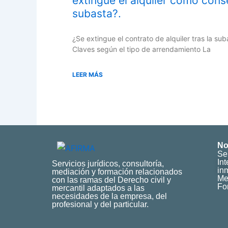
extingue el alquiler como cons
subasta?.
¿Se extingue el contrato de alquiler tras la s
Claves según el tipo de arrendamiento La
LEER MÁS
No
Se
In
Servicios jurídicos, consultoría,
inm
mediación y formación relacionados
Me
con las ramas del Derecho civil y
Fo
mercantil adaptados a las
necesidades de la empresa, del
profesional y del particular.