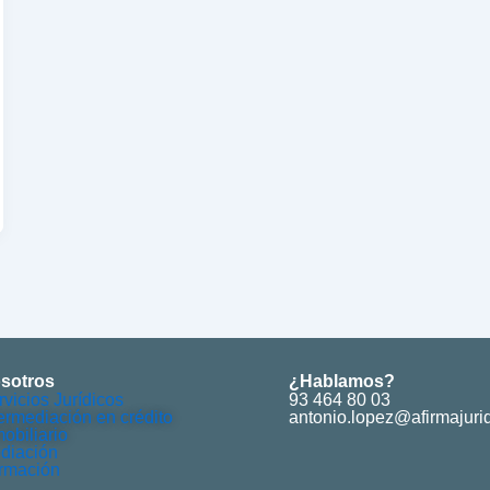
sotros
¿Hablamos?
rvicios Jurídicos
93 464 80 03
termediación en crédito
antonio.lopez@afirmajuri
obiliario
diación
rmación