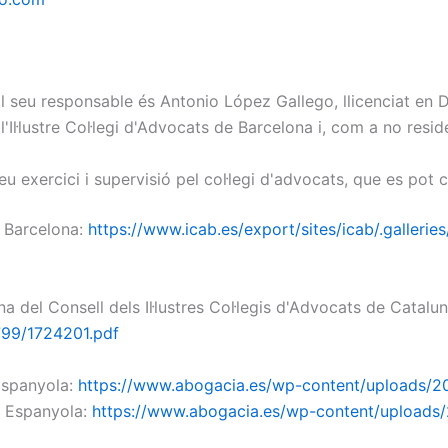
ó. El seu responsable és Antonio López Gallego, llicenciat e
Il·lustre Col·legi d'Advocats de Barcelona i, com a no residen
eu exercici i supervisió pel col·legi d'advocats, que es pot 
de Barcelona:
https://www.icab.es/export/sites/icab/.galler
a del Consell dels Il·lustres Col·legis d'Advocats de Catalu
799/1724201.pdf
 Espanyola:
https://www.abogacia.es/wp-content/uploads/2
a Espanyola:
https://www.abogacia.es/wp-content/uploads