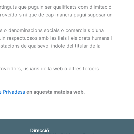
ntinguts que puguin ser qualificats com d'imitació
 i proveïdors ni que de cap manera pugui suposar un
es o denominacions socials o comercials d'una
uin respectuosos amb les lleis i els drets humans i
tacions de qualsevol índole del titular de la
roveïdors, usuaris de la web o altres tercers
de Privadesa
en aquesta mateixa web.
Direcció