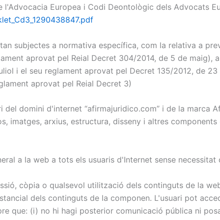
de l'Advocacia Europea i Codi Deontològic dels Advocats E
klet_Cd3_1290438847.pdf
estan subjectes a normativa específica, com la relativa a pr
reglament aprovat pel Reial Decret 304/2014, de 5 de maig), 
liol i el seu reglament aprovat pel Decret 135/2012, de 23 
eglament aprovat pel Reial Decret 3)
 del domini d'internet “afirmajuridico.com” i de la marca Af
s, imatges, arxius, estructura, disseny i altres components
neral a la web a tots els usuaris d'Internet sense necessitat 
issió, còpia o qualsevol utilització dels continguts de la we
substancial dels continguts de la componen. L'usuari pot acc
 que: (i) no hi hagi posterior comunicació pública ni posada