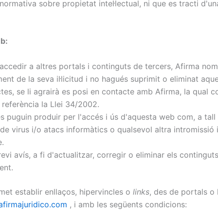
mativa sobre propietat intel·lectual, ni que es tracti d'una 
eb:
accedir a altres portals i continguts de tercers, Afirma nomé
nt de la seva il·licitud i no hagués suprimit o eliminat aque
ctes, se li agrairà es posi en contacte amb Afirma, la qual c
referència la Llei 34/2002.
s puguin produir per l'accés i ús d'aquesta web com, a tall
de virus i/o atacs informàtics o qualsevol altra intromissió 
e.
vi avís, a fi d'actualitzar, corregir o eliminar els contingut
ent.
et establir enllaços, hipervincles o
links
, des de portals o
afirmajuridico.com
, i amb les següents condicions: