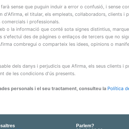
farà sense que puguin induir a error o confusió, i sense co
 d'Afirma, el titular, els empleats, col·laboradors, clients
s comercials i professionals.
eb o la informació que conté sota signes distintius, marqu
és s'efectuï des de pàgines o enllaços de tercers que no sig
Afirma combregui o comparteix les idees, opinions o manifes
sable dels danys i perjudicis que Afirma, els seus clients i p
t de les condicions d'ús presents.
des personals i el seu tractament, consulteu la
Política 
saltres
Parlem?