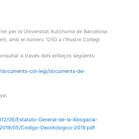
n Dret per la Universitat Autònoma de Barcelona
t, amb el número 1250 a l'Il·lustre Col·legi
consultar a través dels enllaços següents:
ies/documents-col-legi/documents-de-
nya:
012/06/Estatuto-General-de-la-Abogacia-
/2019/05/Codigo-Deontologico-2019.pdf