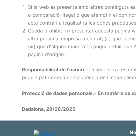
Si la web es presenta amb altres continguts es 
o comparació il·legal o que atemptin el bon nom
acte contrari a legalitat ia les bones pràctique
Queda prohibit: (i) presentar aquesta pàgina w
altra persona, empresa o entitat; (ii) que l'acc
(iii) que d'alguna manera es pugui deduir que 
pàgina d'origen.
Responsabilitat de l'usuari.-
L'usuari serà respon
puguin patir com a conseqüència de l'incomplimen
Protecció de dades personals.- En matèria de da
Badalona, 28/08/2025
No