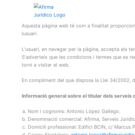
Saltar
al
contingut
Aquesta pàgina web té com a finalitat proporcionar
lusuari.
L'usuari, en navegar per la pàgina, accepta els t
S'adverteix que les condicions i termes que es rec
torni a visitar el web.
En compliment del que disposa la Llei 34/2002, d'1
Informació general sobre el titular dels serveis 
Nom i cognoms: Antonio López Gallego.
Denominació comercial: Afirma, Serveis Jurídic
Domicili professional: Edifici BCIN, c/ Marcus 
Correu Electrònic:
antonio.lopez@afirmajuridi