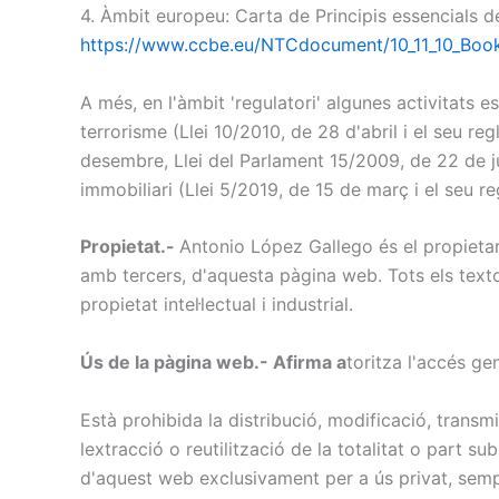
4. Àmbit europeu: Carta de Principis essencials 
https://www.ccbe.eu/NTCdocument/10_11_10_Boo
A més, en l'àmbit 'regulatori' algunes activitats 
terrorisme (Llei 10/2010, de 28 d'abril i el seu 
desembre, Llei del Parlament 15/2009, de 22 de ju
immobiliari (Llei 5/2019, de 15 de març i el seu r
Propietat.-
Antonio López Gallego és el propietari
amb tercers, d'aquesta pàgina web. Tots els texto
propietat intel·lectual i industrial.
Ús de la pàgina web.- Afirma a
toritza l'accés ge
Està prohibida la distribució, modificació, transm
lextracció o reutilització de la totalitat o part 
d'aquest web exclusivament per a ús privat, sempre