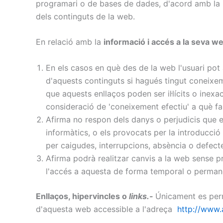
programari o de bases de dades, d'acord amb la nor
dels continguts de la web.
En relació amb la
informació i accés a la seva w
En els casos en què des de la web l'usuari pot 
d'aquests continguts si hagués tingut coneixeme
que aquests enllaços poden ser il·lícits o inexa
consideració de 'coneixement efectiu' a què fa 
Afirma no respon dels danys o perjudicis que e
informàtics, o els provocats per la introducció 
per caigudes, interrupcions, absència o defect
Afirma podrà realitzar canvis a la web sense pre
l'accés a aquesta de forma temporal o perman
Enllaços, hipervincles o
links.-
Únicament es perm
d'aquesta web accessible a l'adreça
http://www.