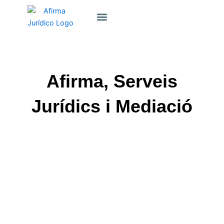
Saltar
Sobre Nosaltres
al
contingut
Afirma, Serveis
Jurídics i Mediació