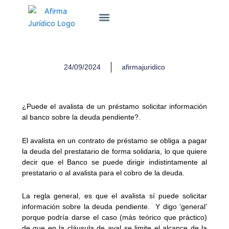
Ir
Sobre Nosotros
al
contenido
24/09/2024
afirmajuridico
¿Puede el avalista de un préstamo solicitar información
al banco sobre la deuda pendiente?.
El avalista en un contrato de préstamo se obliga a pagar
la deuda del prestatario de forma solidaria, lo que quiere
decir que el Banco se puede dirigir indistintamente al
prestatario o al avalista para el cobro de la deuda.
La regla general, es que el avalista sí puede solicitar
información sobre la deuda pendiente. Y digo ‘general’
porque podría darse el caso (más teórico que práctico)
de que en la cláusula de aval se limite el alcance de la