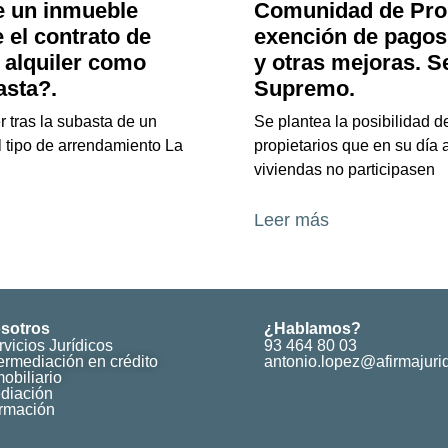
e un inmueble
Comunidad de Prop
 el contrato de
exención de pagos
l alquiler como
y otras mejoras. S
asta?.
Supremo.
r tras la subasta de un
Se plantea la posibilidad 
 tipo de arrendamiento La
propietarios que en su día
viviendas no participasen
Leer más
sotros
¿Hablamos?
rvicios Jurídicos
93 464 80 03
termediación en crédito
antonio.lopez@afirmajuri
obiliario
diación
rmación